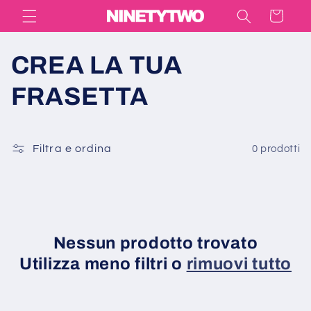
Vai
Carrello
direttamente
ai contenuti
C
CREA LA TUA
o
FRASETTA
l
Filtra e ordina
0 prodotti
l
e
z
Nessun prodotto trovato
i
Utilizza meno filtri o
rimuovi tutto
o