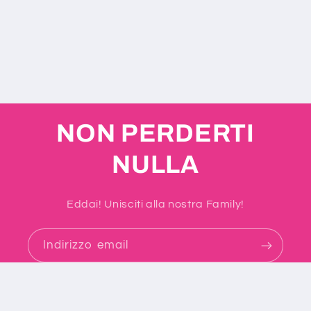
n
e
:
NON PERDERTI
NULLA
Eddai! Unisciti alla nostra Family!
Indirizzo email