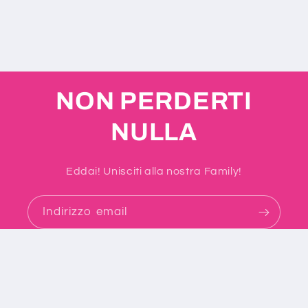
n
e
:
NON PERDERTI
NULLA
Eddai! Unisciti alla nostra Family!
Indirizzo email