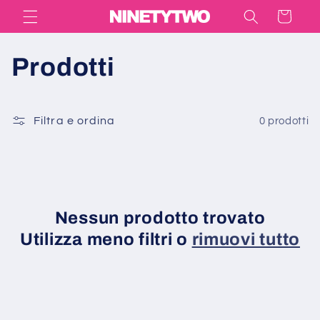
Vai
Carrello
direttamente
ai contenuti
C
Prodotti
o
Filtra e ordina
0 prodotti
l
l
e
Nessun prodotto trovato
z
Utilizza meno filtri o
rimuovi tutto
i
o